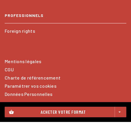
PROFESSIONNELS
Foreign rights
Mentions légales
CGU
Charte de référencement
Paramétrer vos cookies
Données Personnelles
ACHETER VOTRE FORMAT
shopping_basket
arrow_drop_down
CALMANN-LÉVY© 2026