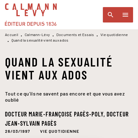
MENU
RECHERCHE
CONTENU
search
menu
PIED DE PAGE
Accueil
Calmann-Lévy
Documents et Essais
Vie quotidienne
•
•
•
Quand la sexualité vient aux ados
•
QUAND LA SEXUALITÉ
VIENT AUX ADOS
Tout ce qu'ils ne savent pas encore et que vous avez
oublié
DOCTEUR MARIE-FRANÇOISE PAGÈS-POLY
,
DOCTEUR
JEAN-SYLVAIN PAGÈS
26/03/1997
VIE QUOTIDIENNE