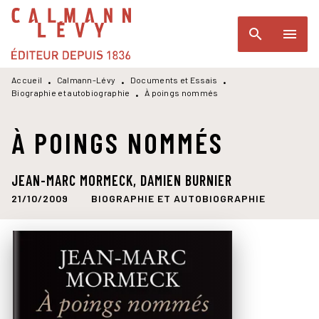
MENU
RECHERCHE
CONTENU
search
menu
PIED DE PAGE
Accueil
Calmann-Lévy
Documents et Essais
•
•
•
Biographie et autobiographie
À poings nommés
•
À POINGS NOMMÉS
JEAN-MARC MORMECK
,
DAMIEN BURNIER
21/10/2009
BIOGRAPHIE ET AUTOBIOGRAPHIE