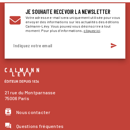
JE SOUHAITE RECEVOIR LA NEWSLETTER
Votre adresse e-mail sera uniquement utilisée pour vous
envoyer des informations sur les actualités des éditions
Calmann-Lévy. Vous pouvez vous désinscrire à tout
moment. Pour plus d’informations,
cliquez ici
.
send
Indiquez votre email
21 rue du Montparnasse
75006 Paris
contacts
Nous contacter
question_answer
Questions fréquentes