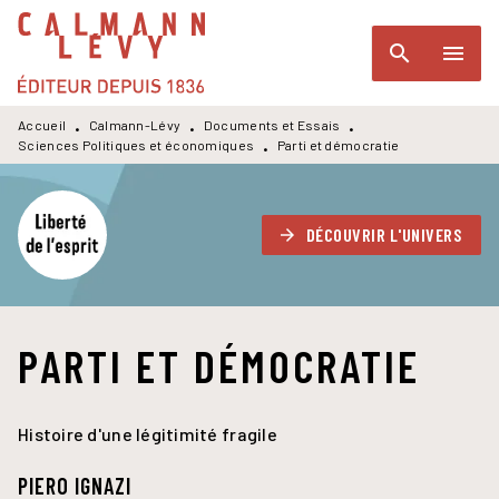
MENU
RECHERCHE
CONTENU
search
menu
PIED DE PAGE
Accueil
Calmann-Lévy
Documents et Essais
•
•
•
Sciences Politiques et économiques
Parti et démocratie
•
DÉCOUVRIR L'UNIVERS
arrow_forward
PARTI ET DÉMOCRATIE
Histoire d'une légitimité fragile
PIERO IGNAZI