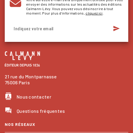
envoyer des informations sur les actualités des éditions
Calmann-Lévy. Vous pouvez vous désinscrire à tout
moment. Pour plus d’informations,
cliquez ici
.
send
Indiquez votre email
21 rue du Montparnasse
75006 Paris
contacts
Nous contacter
question_answer
Questions fréquentes
NOS RÉSEAUX