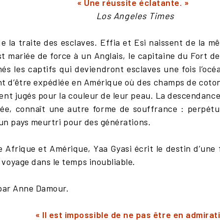
« Une réussite éclatante. »
Los Angeles Times
 de la traite des esclaves. Effia et Esi naissent de la
st mariée de force à un Anglais, le capitaine du Fort
és les captifs qui deviendront esclaves une fois l’océ
nt d’être expédiée en Amérique où des champs de coton 
ent jugés pour la couleur de leur peau. La descendanc
uée, connaît une autre forme de souffrance : perpétu
 un pays meurtri pour des générations.
Afrique et Amérique, Yaa Gyasi écrit le destin d’une f
voyage dans le temps inoubliable.
 par Anne Damour.
« Il est impossible de ne pas être en admirat