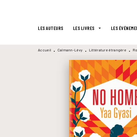
MENU
RECHERCHE
CONTENU
LES AUTEURS
LES LIVRES
LES ÉVÉNEME
arrow_drop_down
Accueil
Calmann-Lévy
Littérature étrangère
Ro
•
•
•