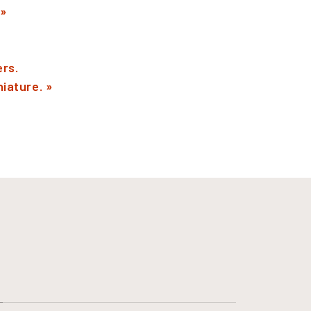
 »
ers.
iature. »