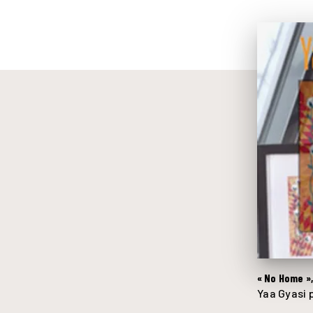
« No Home »
Yaa Gyasi