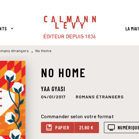
PIED DE PAGE
NTS
LA MAI
arrow_drop_down
mans étrangers
No Home
•
NO HOME
YAA GYASI
04/01/2017
ROMANS ÉTRANGERS
Commander selon votre format
PAPIER
21,90 €
NUMÉRIQU