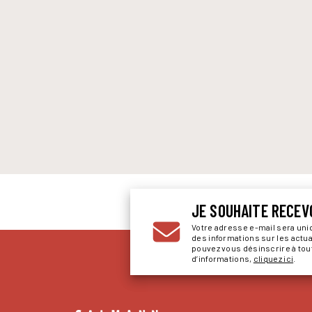
JE SOUHAITE RECEV
Votre adresse e-mail sera un
des informations sur les actu
pouvez vous désinscrire à to
d’informations,
cliquez ici
.