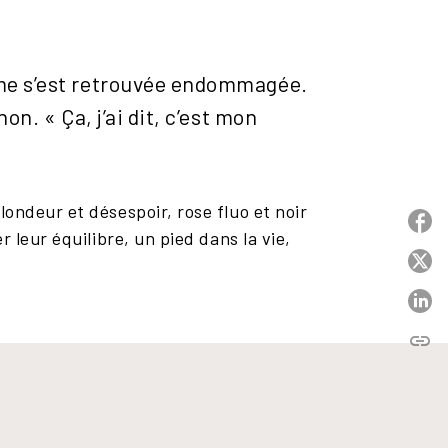
mme s’est retrouvée endommagée.
on. « Ça, j’ai dit, c’est mon
ondeur et désespoir, rose fluo et noir
P
 leur équilibre, un pied dans la vie,
P
P
link
C