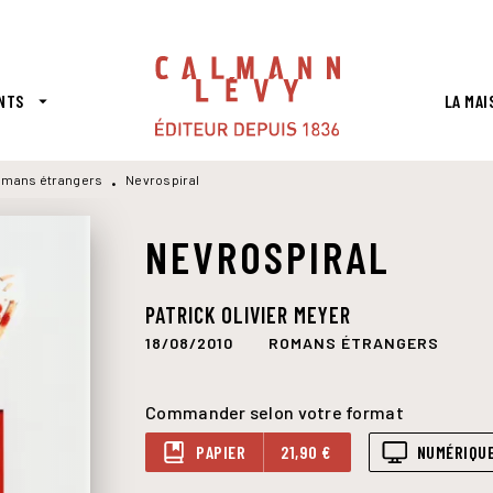
PIED DE PAGE
NTS
LA MAI
arrow_drop_down
mans étrangers
Nevrospiral
•
NEVROSPIRAL
PATRICK OLIVIER MEYER
18/08/2010
ROMANS ÉTRANGERS
Commander selon votre format
PAPIER
21,90 €
NUMÉRIQU