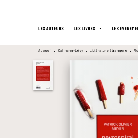
MENU
RECHERCHE
CONTENU
LES AUTEURS
LES LIVRES
LES ÉVÉNEME
arrow_drop_down
Accueil
Calmann-Lévy
Littérature étrangère
Ro
•
•
•