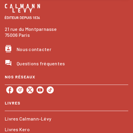
21 rue du Montparnasse
75006 Paris
contacts
Nous contacter
question_answer
Questions fréquentes
NOS RÉSEAUX
LIVRES
Livres Calmann-Lévy
Livres Kero