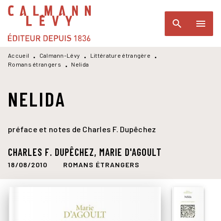
MENU
RECHERCHE
CONTENU
search
menu
PIED DE PAGE
Accueil
Calmann-Lévy
Littérature étrangère
•
•
•
Romans étrangers
Nelida
•
NELIDA
préface et notes de Charles F. Dupêchez
CHARLES F. DUPÊCHEZ
,
MARIE D'AGOULT
18/08/2010
ROMANS ÉTRANGERS