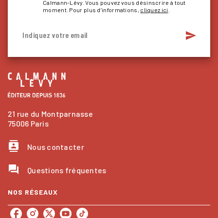
Calmann-Lévy. Vous pouvez vous désinscrire à tout
moment. Pour plus d’informations,
cliquez ici
.
send
Indiquez votre email
21 rue du Montparnasse
75006 Paris
contacts
Nous contacter
question_answer
Questions fréquentes
NOS RÉSEAUX