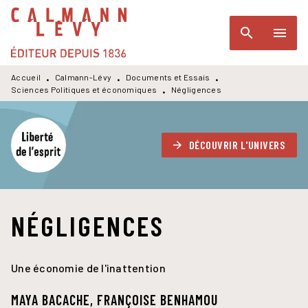
MENU
RECHERCHE
CONTENU
search
menu
PIED DE PAGE
Accueil
Calmann-Lévy
Documents et Essais
•
•
•
Sciences Politiques et économiques
Négligences
•
DÉCOUVRIR L'UNIVERS
arrow_forward
NÉGLIGENCES
Une économie de l'inattention
MAYA BACACHE
,
FRANÇOISE BENHAMOU