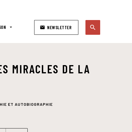
search
SON
arrow_drop_down
NEWSLETTER
email
search
ES MIRACLES DE LA
HIE ET AUTOBIOGRAPHIE