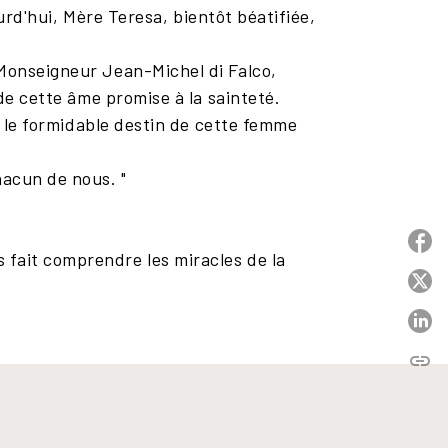
ourd'hui, Mère Teresa, bientôt béatifiée,
 Monseigneur Jean-Michel di Falco,
 de cette âme promise à la sainteté.
s, le formidable destin de cette femme
hacun de nous. "
P
 fait comprendre les miracles de la
P
P
link
C