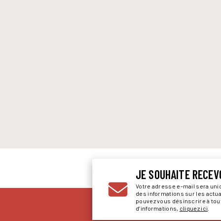
JE SOUHAITE RECEV
Votre adresse e-mail sera un
des informations sur les actu
pouvez vous désinscrire à to
d’informations,
cliquez ici
.