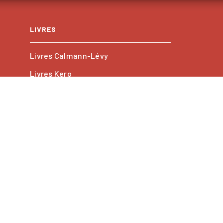
LIVRES
Livres Calmann-Lévy
Livres Kero
Les collections
PROFESSIONNELS
Foreign rights
GU
Charte de référencement
Paramétrer vos cookies
D