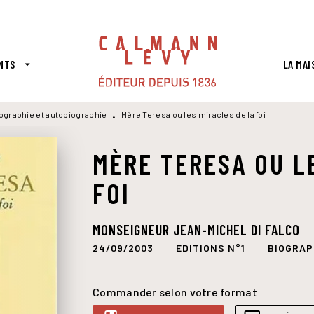
PIED DE PAGE
NTS
LA MAI
arrow_drop_down
ographie et autobiographie
Mère Teresa ou les miracles de la foi
•
MÈRE TERESA OU L
FOI
MONSEIGNEUR JEAN-MICHEL DI FALCO
24/09/2003
EDITIONS N°1
BIOGRAP
Commander selon votre format