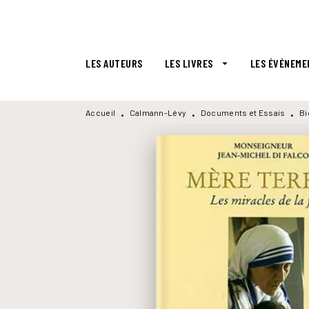
MENU
RECHERCHE
CONTENU
LES AUTEURS
LES LIVRES
LES ÉVÉNEME
arrow_drop_down
Accueil
Calmann-Lévy
Documents et Essais
Bi
•
•
•