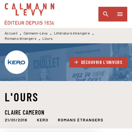
MENU
RECHERCHE
CONTENU
search
menu
PIED DE PAGE
Accueil
Calmann-Lévy
Littérature étrangère
•
•
•
Romans étrangers
L'ours
•
DÉCOUVRIR L'UNIVERS
arrow_forward
L'OURS
CLAIRE CAMERON
21/01/2016
KERO
ROMANS ÉTRANGERS