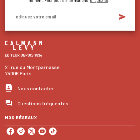
moment. Pour plus d’informations,
cliquez ici
.
send
Indiquez votre email
21 rue du Montparnasse
75006 Paris
contacts
Nous contacter
question_answer
Questions fréquentes
NOS RÉSEAUX