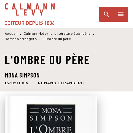
MENU
RECHERCHE
CONTENU
search
menu
PIED DE PAGE
Accueil
Calmann-Lévy
Littérature étrangère
•
•
•
Romans étrangers
L'Ombre du père
•
L'OMBRE DU PÈRE
MONA SIMPSON
15/02/1995
ROMANS ÉTRANGERS