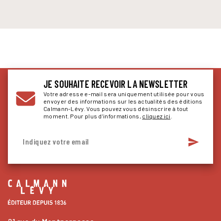
JE SOUHAITE RECEVOIR LA NEWSLETTER
Votre adresse e-mail sera uniquement utilisée pour vous
envoyer des informations sur les actualités des éditions
Calmann-Lévy. Vous pouvez vous désinscrire à tout
moment. Pour plus d’informations,
cliquez ici
.
send
Indiquez votre email