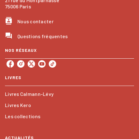
21 rue du Montparnasse
75006 Paris
contacts
Nous contacter
question_answer
Questions fréquentes
NOS RÉSEAUX
LIVRES
Livres Calmann-Lévy
Livres Kero
Les collections
ACTUALITÉS