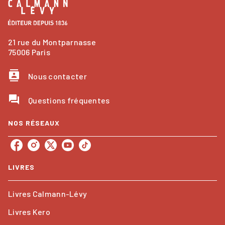
21 rue du Montparnasse
75006 Paris
contacts
Nous contacter
question_answer
Questions fréquentes
NOS RÉSEAUX
LIVRES
Livres Calmann-Lévy
Livres Kero