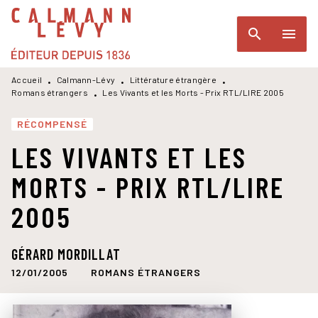
MENU
RECHERCHE
CONTENU
search
menu
PIED DE PAGE
Accueil
Calmann-Lévy
Littérature étrangère
•
•
•
Romans étrangers
Les Vivants et les Morts - Prix RTL/LIRE 2005
•
RÉCOMPENSÉ
LES VIVANTS ET LES
MORTS - PRIX RTL/LIRE
2005
GÉRARD MORDILLAT
12/01/2005
ROMANS ÉTRANGERS