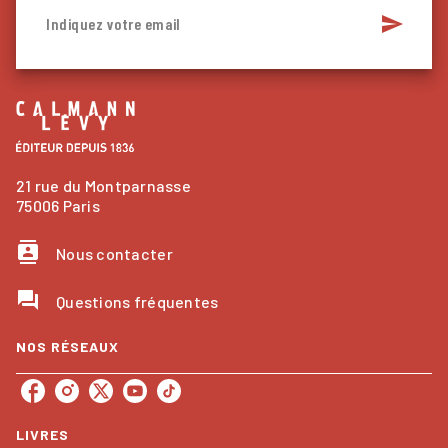
send
Indiquez votre email
21 rue du Montparnasse
75006 Paris
contacts
Nous contacter
question_answer
Questions fréquentes
NOS RÉSEAUX
LIVRES