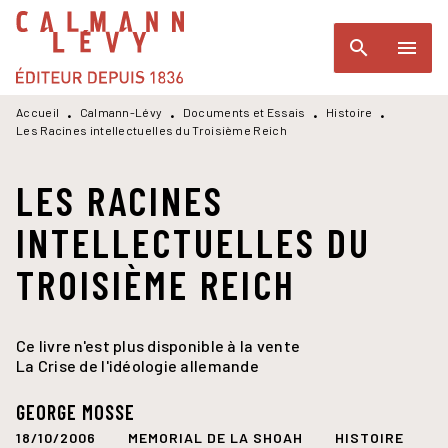
MENU
RECHERCHE
CONTENU
search
menu
PIED DE PAGE
Accueil
Calmann-Lévy
Documents et Essais
Histoire
•
•
•
•
Les Racines intellectuelles du Troisième Reich
LES RACINES
INTELLECTUELLES DU
TROISIÈME REICH
Ce livre n'est plus disponible à la vente
La Crise de l'idéologie allemande
GEORGE MOSSE
18/10/2006
MEMORIAL DE LA SHOAH
HISTOIRE