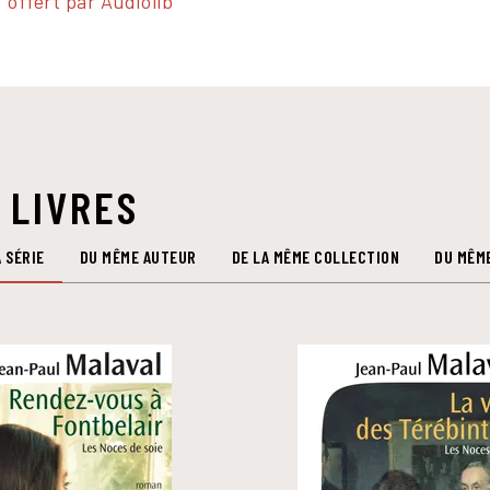
 offert par Audiolib
 LIVRES
 SÉRIE
DU MÊME AUTEUR
DE LA MÊME COLLECTION
DU MÊM