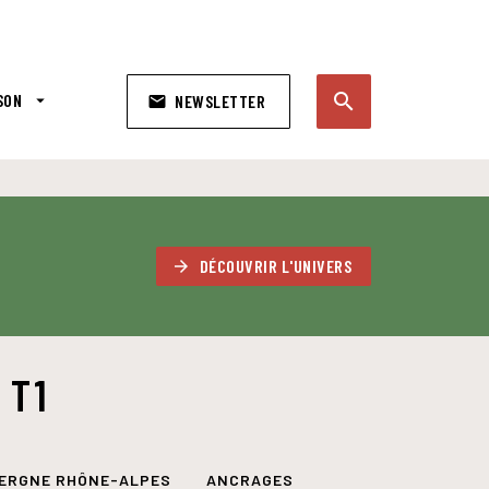
search
SON
arrow_drop_down
NEWSLETTER
email
search
DÉCOUVRIR L'UNIVERS
arrow_forward
 T1
ERGNE RHÔNE-ALPES
ANCRAGES