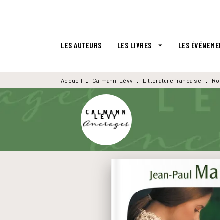
MENU
RECHERCHE
CONTENU
LES AUTEURS
LES LIVRES
LES ÉVÉNEME
arrow_drop_down
Accueil
Calmann-Lévy
Littérature française
Ro
•
•
•