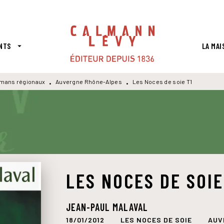
PIED DE PAGE
NTS
LA MAI
arrow_drop_down
mans régionaux
Auvergne Rhône-Alpes
Les Noces de soie T1
•
•
LES NOCES DE SOIE
JEAN-PAUL MALAVAL
18/01/2012
LES NOCES DE SOIE
AUV