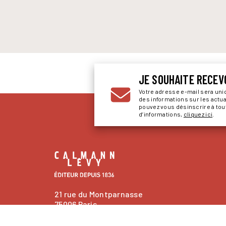
JE SOUHAITE RECEV
Votre adresse e-mail sera un
des informations sur les actu
pouvez vous désinscrire à to
d’informations,
cliquez ici
.
21 rue du Montparnasse
75006 Paris