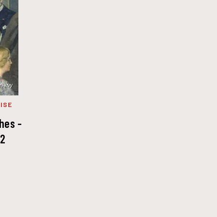
ISE
thes -
T2