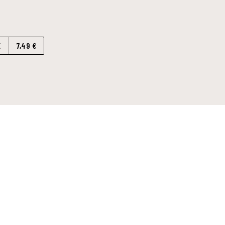
E
7,49 €