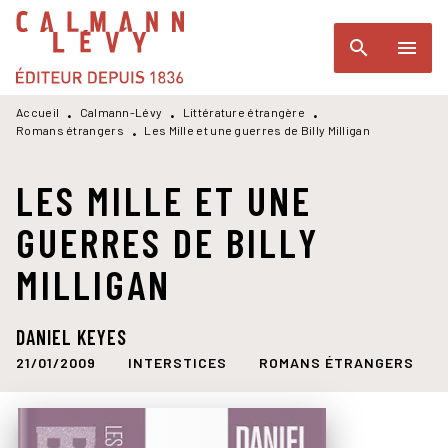
MENU
RECHERCHE
CONTENU
search
menu
PIED DE PAGE
Accueil
Calmann-Lévy
Littérature étrangère
•
•
•
Romans étrangers
Les Mille et une guerres de Billy Milligan
•
LES MILLE ET UNE
GUERRES DE BILLY
MILLIGAN
DANIEL KEYES
21/01/2009
INTERSTICES
ROMANS ÉTRANGERS