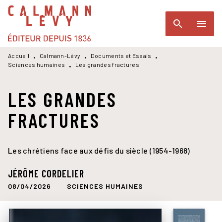
MENU
RECHERCHE
CONTENU
search
menu
PIED DE PAGE
Accueil
Calmann-Lévy
Documents et Essais
•
•
•
Sciences humaines
Les grandes fractures
•
LES GRANDES
FRACTURES
Les chrétiens face aux défis du siècle (1954-1968)
JÉRÔME CORDELIER
08/04/2026
SCIENCES HUMAINES