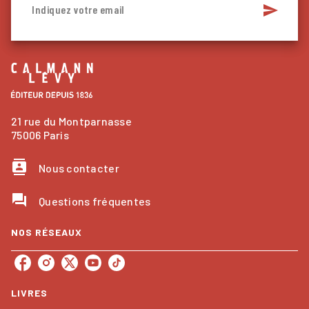
send
Indiquez votre email
21 rue du Montparnasse
75006 Paris
contacts
Nous contacter
question_answer
Questions fréquentes
NOS RÉSEAUX
LIVRES