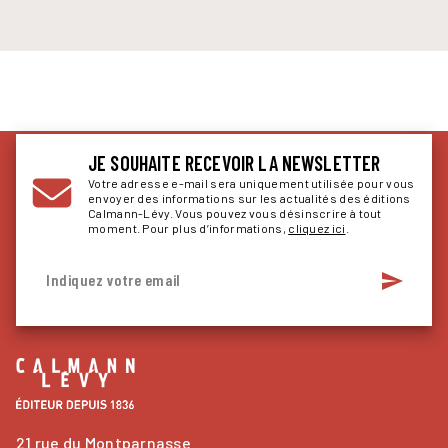
JE SOUHAITE RECEVOIR LA NEWSLETTER
Votre adresse e-mail sera uniquement utilisée pour vous
envoyer des informations sur les actualités des éditions
Calmann-Lévy. Vous pouvez vous désinscrire à tout
moment. Pour plus d’informations,
cliquez ici
.
send
Indiquez votre email
21 rue du Montparnasse