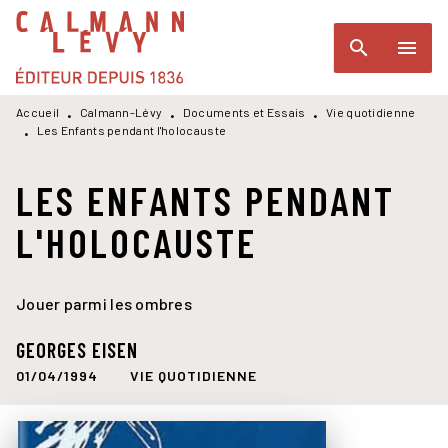
MENU
RECHERCHE
CONTENU
search
menu
PIED DE PAGE
Accueil
Calmann-Lévy
Documents et Essais
Vie quotidienne
•
•
•
Les Enfants pendant l'holocauste
•
LES ENFANTS PENDANT
L'HOLOCAUSTE
Jouer parmi les ombres
GEORGES EISEN
01/04/1994
VIE QUOTIDIENNE