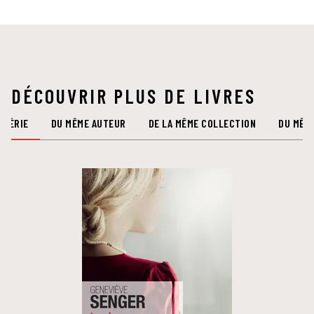
DÉCOUVRIR PLUS DE LIVRES
 SÉRIE
DU MÊME AUTEUR
DE LA MÊME COLLECTION
DU MÊM