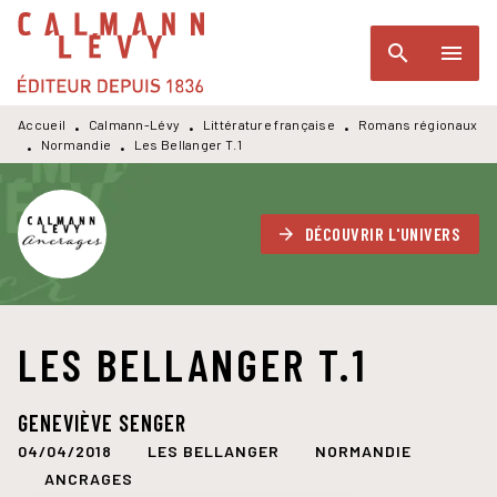
MENU
RECHERCHE
CONTENU
search
menu
PIED DE PAGE
Accueil
Calmann-Lévy
Littérature française
Romans régionaux
•
•
•
Normandie
Les Bellanger T.1
•
•
DÉCOUVRIR L'UNIVERS
arrow_forward
LES BELLANGER T.1
GENEVIÈVE SENGER
04/04/2018
LES BELLANGER
NORMANDIE
ANCRAGES