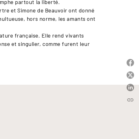
mphe partout la liberté.
artre et Simone de Beauvoir ont donné
umultueuse, hors norme, les amants ont
rature française. Elle rend vivants
nse et singulier, comme furent leur
P
P
P
link
C