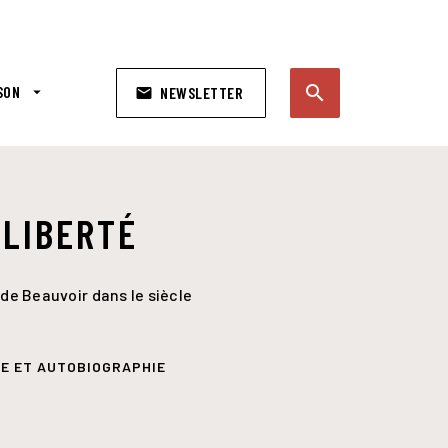
search
SON
arrow_drop_down
NEWSLETTER
email
search
 LIBERTÉ
de Beauvoir dans le siècle
E ET AUTOBIOGRAPHIE