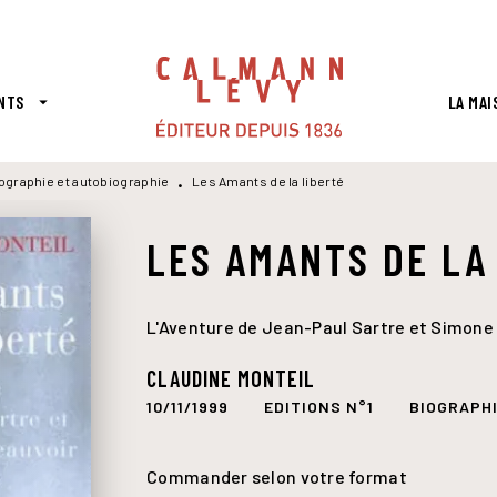
PIED DE PAGE
NTS
LA MAI
arrow_drop_down
ographie et autobiographie
Les Amants de la liberté
•
LES AMANTS DE LA
L'Aventure de Jean-Paul Sartre et Simone 
CLAUDINE MONTEIL
10/11/1999
EDITIONS N°1
BIOGRAPHI
Commander selon votre format