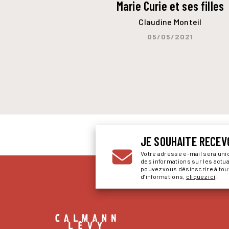
Marie Curie et ses filles
Claudine Monteil
05/05/2021
JE SOUHAITE RECEV
Votre adresse e-mail sera un
des informations sur les actu
pouvez vous désinscrire à to
d’informations,
cliquez ici
.