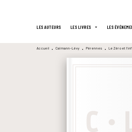
MENU
RECHERCHE
CONTENU
LES AUTEURS
LES LIVRES
LES ÉVÉNEME
arrow_drop_down
Accueil
Calmann-Lévy
Pérennes
Le Zéro et l'inf
•
•
•