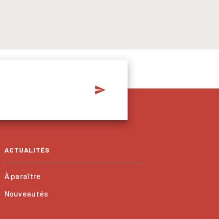
send
ACTUALITÉS
À paraître
Nouveautés