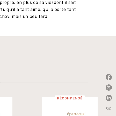
ropre, en plus de sa vie (dont il sait
i, qu'il a tant aimé, qui a porté tant
achov, mais un peu tard
P
P
RÉCOMPENSÉ
P
link
C