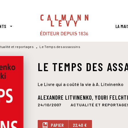
PIED DE PAGE
NTS
LA MAI
arrow_drop_down
tualité et reportages
Le Temps des assassins
•
LE TEMPS DES ASS
Le Livre qui a coûté la vie à A. Litvinenko
ALEXANDRE LITVINENKO
,
YOURI FELCHT
24/10/2007
ACTUALITÉ ET REPORTAGE
PAPIER
22,40 €