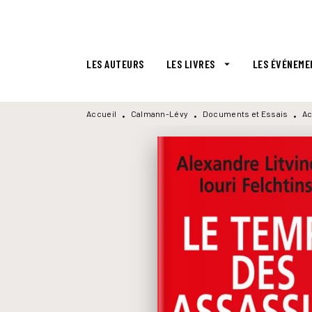
MENU
RECHERCHE
CONTENU
LES AUTEURS
LES LIVRES
LES ÉVÉNEME
arrow_drop_down
Accueil
Calmann-Lévy
Documents et Essais
Ac
•
•
•