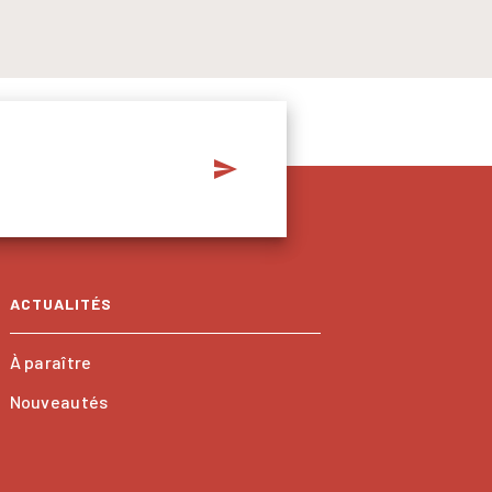
send
ACTUALITÉS
À paraître
Nouveautés