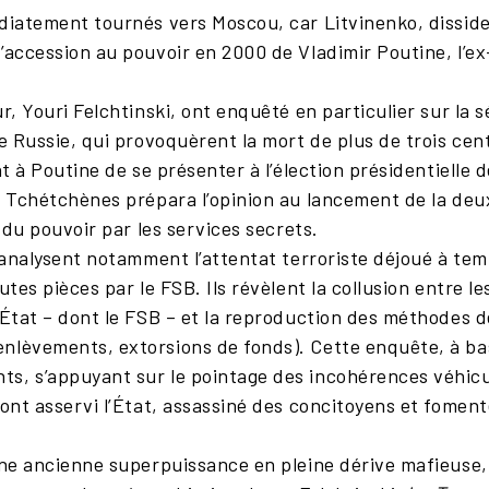
atement tournés vers Moscou, car Litvinenko, dissiden
’accession au pouvoir en 2000 de Vladimir Poutine, l’e
, Youri Felchtinski, ont enquêté en particulier sur la 
de Russie, qui provoquèrent la mort de plus de trois c
nt à Poutine de se présenter à l’élection présidentielle
ux Tchétchènes prépara l’opinion au lancement de la de
n du pouvoir par les services secrets.
analysent notamment l’attentat terroriste déjoué à temp
utes pièces par le FSB. Ils révèlent la collusion entre le
’État – dont le FSB – et la reproduction des méthodes d
nlèvements, extorsions de fonds). Cette enquête, à bas
, s’appuyant sur le pointage des incohérences véhiculé
 ont asservi l’État, assassiné des concitoyens et fomen
e ancienne superpuissance en pleine dérive mafieuse, 