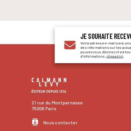
JE SOUHAITE RECEV
Votre adresse e-mail sera un
des informations sur les actu
pouvez vous désinscrire à to
d’informations,
cliquez ici
.
21 rue du Montparnasse
75006 Paris
contacts
Nous contacter