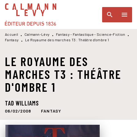
MENU
RECHERCHE
CONTENU
search
menu
PIED DE PAGE
Accueil
Calmann-Lévy
Fantasy - Fantastique - Science-Fiction
•
•
•
Fantasy
Le Royaume des marches T3 : Théâtre d'ombre 1
•
LE ROYAUME DES
MARCHES T3 : THÉÂTRE
D'OMBRE 1
TAD WILLIAMS
06/02/2008
FANTASY