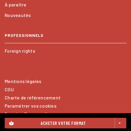
À paraître
Nouveautés
PROFESSIONNELS
Foreign rights
Mentions légales
CGU
Charte de référencement
Paramétrer vos cookies
Données Personnelles
ACHETER VOTRE FORMAT
shopping_basket
arrow_drop_down