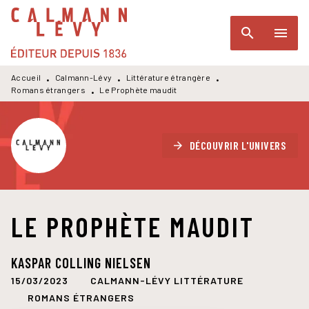
MENU
RECHERCHE
CONTENU
search
menu
PIED DE PAGE
Accueil
Calmann-Lévy
Littérature étrangère
•
•
•
Romans étrangers
Le Prophète maudit
•
DÉCOUVRIR L'UNIVERS
arrow_forward
LE PROPHÈTE MAUDIT
KASPAR COLLING NIELSEN
15/03/2023
CALMANN-LÉVY LITTÉRATURE
ROMANS ÉTRANGERS