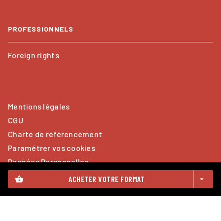
PROFESSIONNELS
Foreign rights
Mentions légales
CGU
Charte de référencement
Paramétrer vos cookies
Données Personnelles
ACHETER VOTRE FORMAT
shopping_basket
arrow_drop_down
CALMANN-LÉVY© 2026