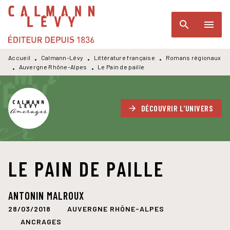
MENU
RECHERCHE
CONTENU
search
menu
PIED DE PAGE
Accueil
Calmann-Lévy
Littérature française
Romans régionaux
•
•
•
Auvergne Rhône-Alpes
Le Pain de paille
•
•
DÉCOUVRIR L'UNIVERS
arrow_forward
LE PAIN DE PAILLE
ANTONIN MALROUX
28/03/2018
AUVERGNE RHÔNE-ALPES
ANCRAGES