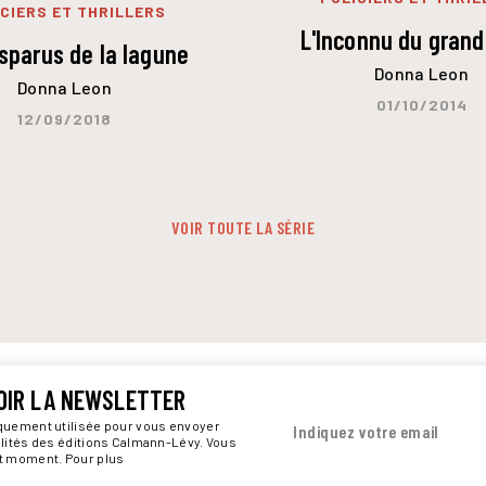
CIERS ET THRILLERS
L'Inconnu du grand
sparus de la lagune
Donna Leon
Donna Leon
01/10/2014
12/09/2018
VOIR TOUTE LA SÉRIE
OIR LA NEWSLETTER
iquement utilisée pour vous envoyer
Indiquez votre email
alités des éditions Calmann-Lévy. Vous
ut moment. Pour plus