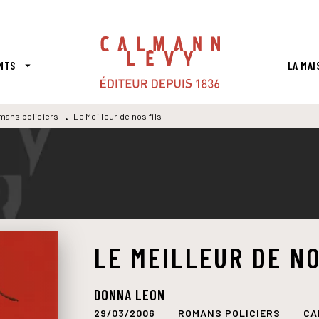
PIED DE PAGE
NTS
LA MAI
arrow_drop_down
mans policiers
Le Meilleur de nos fils
•
LE MEILLEUR DE NO
DONNA LEON
29/03/2006
ROMANS POLICIERS
CA