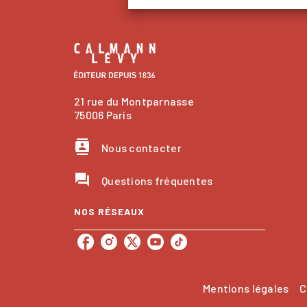
21 rue du Montparnasse
75006 Paris
contacts
Nous contacter
question_answer
Questions fréquentes
NOS RÉSEAUX
Mentions légales
C