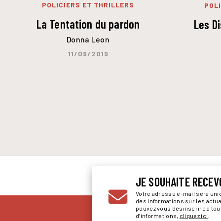
POLICIERS ET THRILLERS
POLI
La Tentation du pardon
Les Di
Donna Leon
11/09/2019
JE SOUHAITE RECEV
Votre adresse e-mail sera un
des informations sur les actu
pouvez vous désinscrire à to
d’informations,
cliquez ici
.