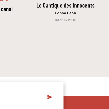
Le Cantique des innocents
 canal
Donna Leon
03/03/2010
send