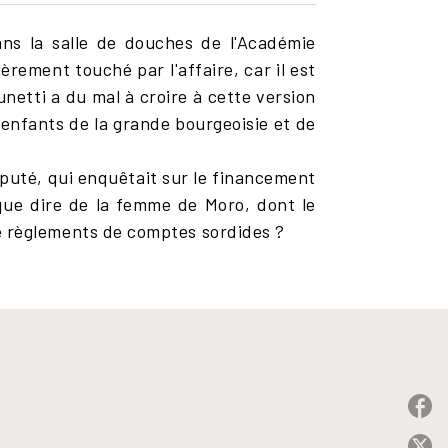
ns la salle de douches de l'Académie
ièrement touché par l'affaire, car il est
unetti a du mal à croire à cette version
 enfants de la grande bourgeoisie et de
député, qui enquêtait sur le financement
 que dire de la femme de Moro, dont le
s de règlements de comptes sordides ?
P
P