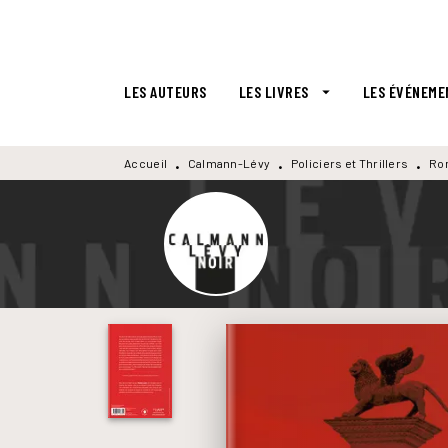
MENU
RECHERCHE
CONTENU
LES AUTEURS
LES LIVRES
LES ÉVÉNEME
arrow_drop_down
Accueil
Calmann-Lévy
Policiers et Thrillers
Ro
•
•
•