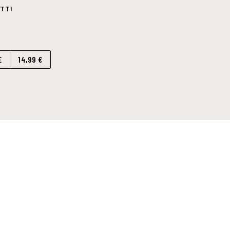
TTI
E
14,99 €