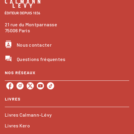
21 rue du Montparnasse
75006 Paris
contacts
Nous contacter
question_answer
Questions fréquentes
NOS RÉSEAUX
LIVRES
Livres Calmann-Lévy
Livres Kero