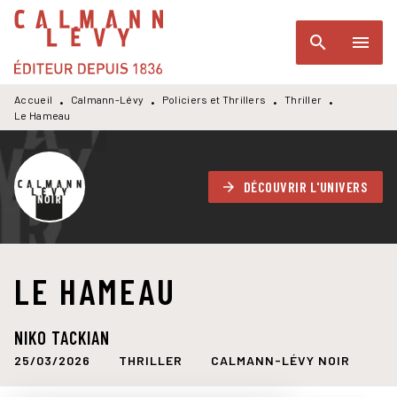
MENU
RECHERCHE
CONTENU
search
menu
PIED DE PAGE
Accueil
Calmann-Lévy
Policiers et Thrillers
Thriller
•
•
•
•
Le Hameau
DÉCOUVRIR L'UNIVERS
arrow_forward
LE HAMEAU
NIKO TACKIAN
25/03/2026
THRILLER
CALMANN-LÉVY NOIR