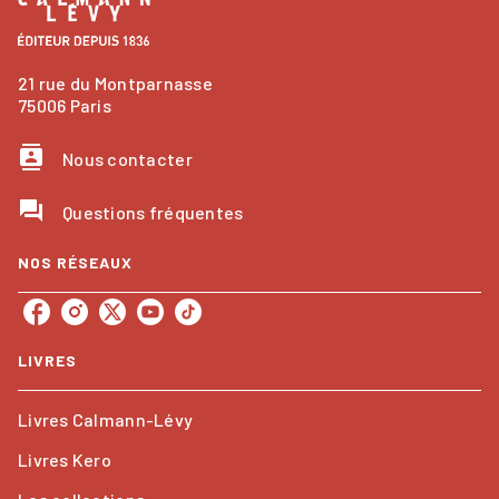
21 rue du Montparnasse
75006 Paris
contacts
Nous contacter
question_answer
Questions fréquentes
NOS RÉSEAUX
LIVRES
Livres Calmann-Lévy
Livres Kero