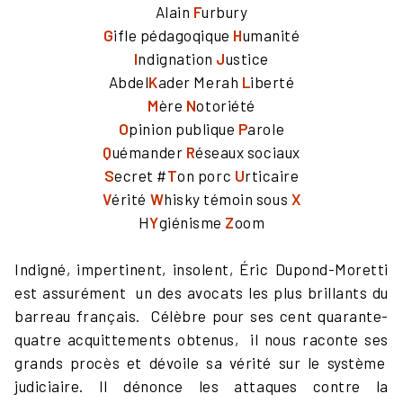
Alain
F
urbury
G
ifle pédagoqique
H
umanité
I
ndignation
J
ustice
Abdel
K
ader Merah
L
iberté
M
ère
N
otoriété
O
pinion publique
P
arole
Q
uémander
R
éseaux sociaux
S
ecret #
T
on porc
U
rticaire
V
érité
W
hisky témoin sous
X
H
Y
giénisme
Z
oom
Indigné, impertinent, insolent, Éric Dupond-Moretti
est assurément un des avocats les plus brillants du
barreau français. Célèbre pour ses cent quarante-
quatre acquittements obtenus, il nous raconte ses
grands procès et dévoile sa vérité sur le système
judiciaire. Il dénonce les attaques contre la