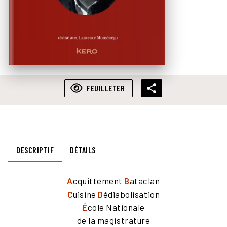
FEUILLETER
DESCRIPTIF
DÉTAILS
A
cquittement
B
ataclan
C
uisine
D
édiabolisation
É
cole Nationale
de la magistrature