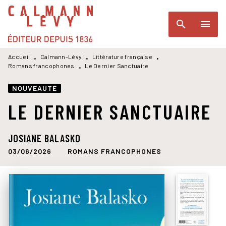
MENU
RECHERCHE
CONTENU
search
menu
PIED DE PAGE
Accueil
Calmann-Lévy
Littérature française
•
•
•
Romans francophones
Le Dernier Sanctuaire
•
NOUVEAUTÉ
LE DERNIER SANCTUAIRE
JOSIANE BALASKO
03/06/2026
ROMANS FRANCOPHONES