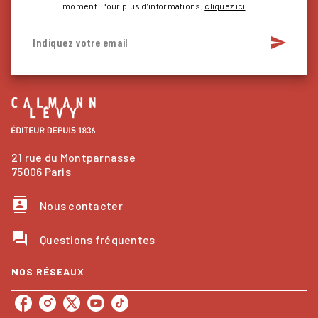
moment. Pour plus d’informations,
cliquez ici
.
send
Indiquez votre email
21 rue du Montparnasse
75006 Paris
contacts
Nous contacter
question_answer
Questions fréquentes
NOS RÉSEAUX