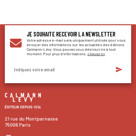
JE SOUHAITE RECEVOIR LA NEWSLETTER
Votre adresse e-mail sera uniquement utilisée pour vous
envoyer des informations sur les actualités des éditions
Calmann-Lévy. Vous pouvez vous désinscrire à tout
moment. Pour plus d’informations,
cliquez ici
.
send
Indiquez votre email
21 rue du Montparnasse
75006 Paris