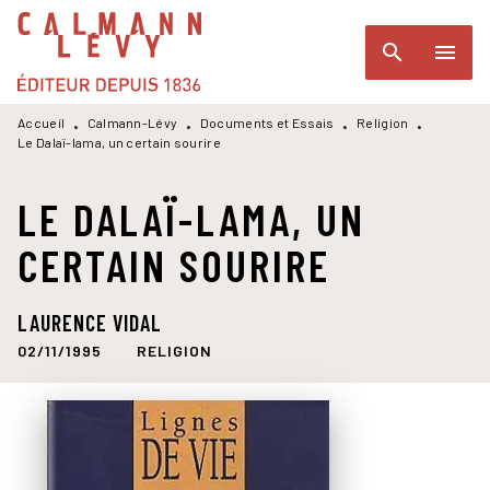
MENU
RECHERCHE
CONTENU
search
menu
PIED DE PAGE
Accueil
Calmann-Lévy
Documents et Essais
Religion
•
•
•
•
Le Dalaï-lama, un certain sourire
LE DALAÏ-LAMA, UN
CERTAIN SOURIRE
LAURENCE VIDAL
02/11/1995
RELIGION