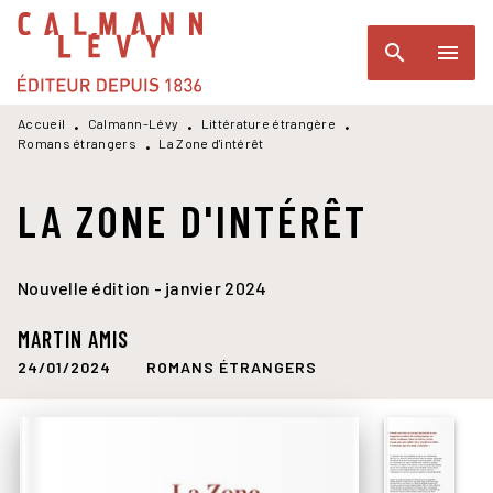
MENU
RECHERCHE
CONTENU
search
menu
PIED DE PAGE
Accueil
Calmann-Lévy
Littérature étrangère
•
•
•
Romans étrangers
La Zone d'intérêt
•
LA ZONE D'INTÉRÊT
Nouvelle édition - janvier 2024
MARTIN AMIS
24/01/2024
ROMANS ÉTRANGERS