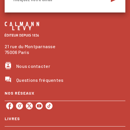
21 rue du Montparnasse
75006 Paris
contacts
Nous contacter
question_answer
Questions fréquentes
NOS RÉSEAUX
LIVRES