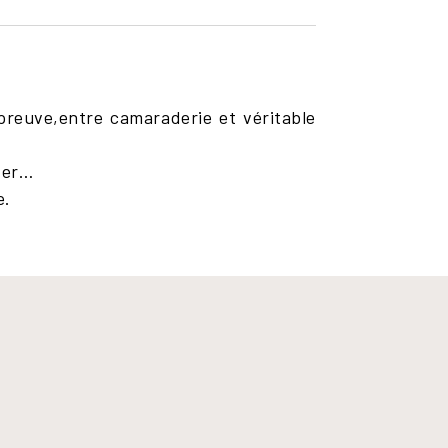
preuve,entre camaraderie et véritable
ter…
e.