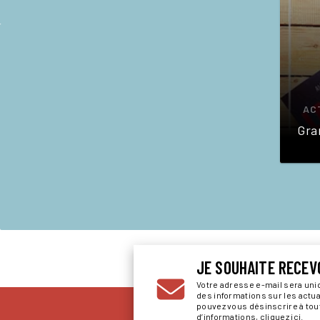
AC
Gran
JE SOUHAITE RECEV
Votre adresse e-mail sera un
des informations sur les actu
pouvez vous désinscrire à to
d’informations,
cliquez ici
.