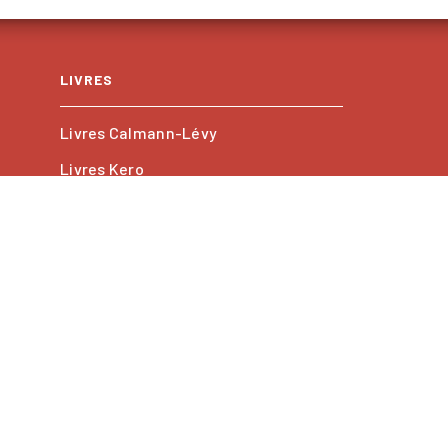
LIVRES
Livres Calmann-Lévy
Livres Kero
Les collections
PROFESSIONNELS
Foreign rights
GU
Charte de référencement
Paramétrer vos cookies
D