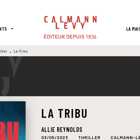
PIED DE PAGE
NTS
LA MAI
arrow_drop_down
iller
La Tribu
•
LA TRIBU
ALLIE REYNOLDS
03/05/2023
THRILLER
CALMANN-LÉ