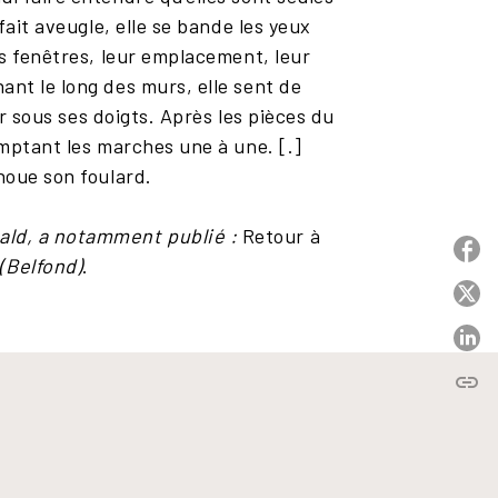
fait aveugle, elle se bande les yeux
es fenêtres, leur emplacement, leur
ant le long des murs, elle sent de
ir sous ses doigts. Après les pièces du
omptant les marches une à une. [.]
noue son foulard.
ald, a notamment publié :
Retour à
P
(Belfond)
.
P
P
link
C