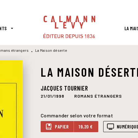
PIED DE PAGE
NTS
LA MAI
arrow_drop_down
mans étrangers
La Maison déserte
•
LA MAISON DÉSERT
JACQUES TOURNIER
21/01/1998
ROMANS ÉTRANGERS
Commander selon votre format
PAPIER
19,20 €
NUMÉRIQU