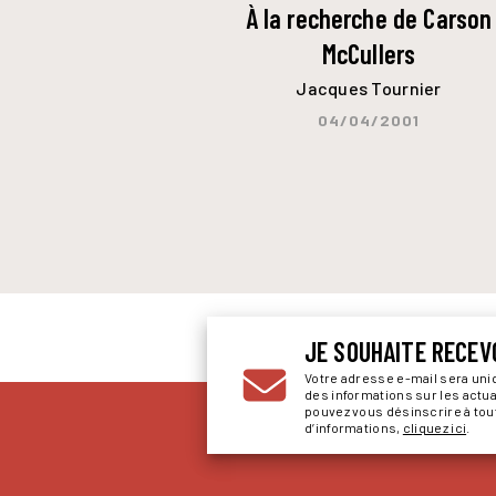
À la recherche de Carson
McCullers
Jacques Tournier
04/04/2001
JE SOUHAITE RECEV
Votre adresse e-mail sera un
des informations sur les actu
pouvez vous désinscrire à to
d’informations,
cliquez ici
.