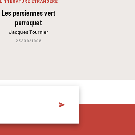
LITTÉRATURE ÉTRANGÈRE
Les persiennes vert
perroquet
Jacques Tournier
23/09/1998
send