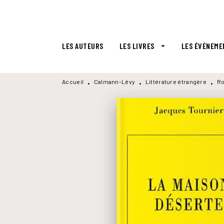
MENU
RECHERCHE
CONTENU
LES AUTEURS
LES LIVRES
LES ÉVÉNEME
arrow_drop_down
Accueil
Calmann-Lévy
Littérature étrangère
Ro
•
•
•