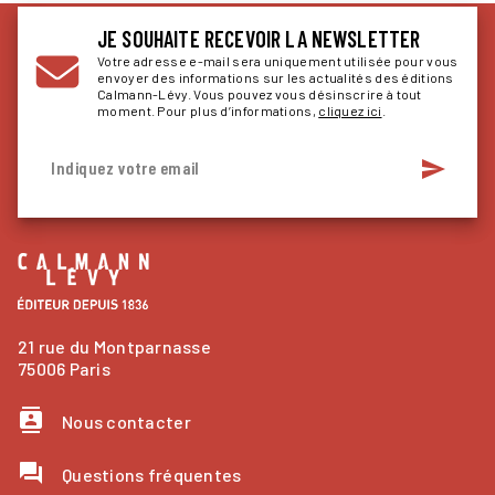
JE SOUHAITE RECEVOIR LA NEWSLETTER
Votre adresse e-mail sera uniquement utilisée pour vous
envoyer des informations sur les actualités des éditions
Calmann-Lévy. Vous pouvez vous désinscrire à tout
moment. Pour plus d’informations,
cliquez ici
.
send
Indiquez votre email
21 rue du Montparnasse
75006 Paris
contacts
Nous contacter
question_answer
Questions fréquentes