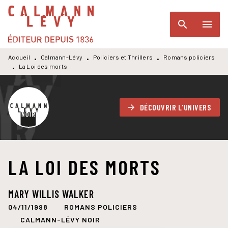
MENU
RECHERCHE
CONTENU
search
menu
PIED DE PAGE
Accueil
Calmann-Lévy
Policiers et Thrillers
Romans policiers
•
•
•
La Loi des morts
•
DÉCOUVRIR L'UNIVERS
arrow_forward
LA LOI DES MORTS
MARY WILLIS WALKER
04/11/1998
ROMANS POLICIERS
CALMANN-LÉVY NOIR