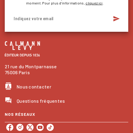
moment. Pour plus d’informations,
cliquez ici
.
send
Indiquez votre email
21 rue du Montparnasse
75006 Paris
contacts
Nous contacter
question_answer
Questions fréquentes
NOS RÉSEAUX