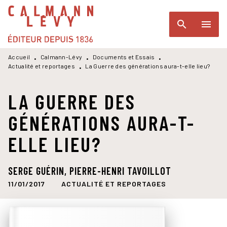
MENU
RECHERCHE
CONTENU
search
menu
PIED DE PAGE
Accueil
Calmann-Lévy
Documents et Essais
•
•
•
Actualité et reportages
La Guerre des générations aura-t-elle lieu?
•
LA GUERRE DES
GÉNÉRATIONS AURA-T-
ELLE LIEU?
SERGE GUÉRIN
,
PIERRE-HENRI TAVOILLOT
11/01/2017
ACTUALITÉ ET REPORTAGES