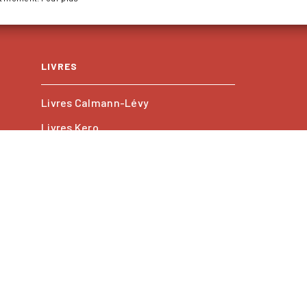
LIVRES
Livres Calmann-Lévy
Livres Kero
Les collections
PROFESSIONNELS
Foreign rights
GU
Charte de référencement
Paramétrer vos cookies
D