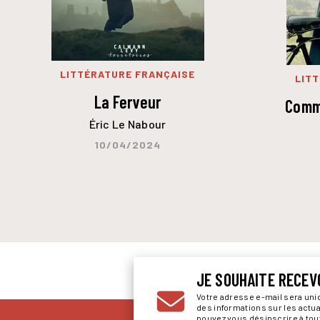
LITTÉRATURE FRANÇAISE
LIT
La Ferveur
Comm
Éric Le Nabour
10/04/2024
JE SOUHAITE RECEV
Votre adresse e-mail sera un
des informations sur les actu
pouvez vous désinscrire à to