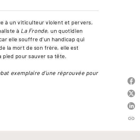
ce à un viticulteur violent et pervers,
naliste à
La Fronde
, un quotidien
car elle souffre d’un handicap qui
de la mort de son frère, elle est
 pied pour sauver sa tête.
mbat exemplaire d’une réprouvée
pour
P
P
P
link
C