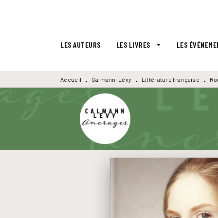
MENU
RECHERCHE
CONTENU
LES AUTEURS
LES LIVRES
LES ÉVÉNEME
arrow_drop_down
Accueil
Calmann-Lévy
Littérature française
Ro
•
•
•