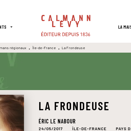
PIED DE PAGE
NTS
LA MAI
arrow_drop_down
mans régionaux
Île-de-France
La Frondeuse
•
•
LA FRONDEUSE
ÉRIC LE NABOUR
24/05/2017
ÎLE-DE-FRANCE
PAYS D