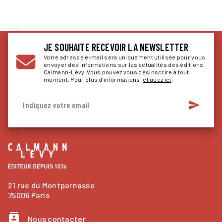
JE SOUHAITE RECEVOIR LA NEWSLETTER
Votre adresse e-mail sera uniquement utilisée pour vous
envoyer des informations sur les actualités des éditions
Calmann-Lévy. Vous pouvez vous désinscrire à tout
moment. Pour plus d’informations,
cliquez ici
.
send
Indiquez votre email
21 rue du Montparnasse
75006 Paris
contacts
Nous contacter