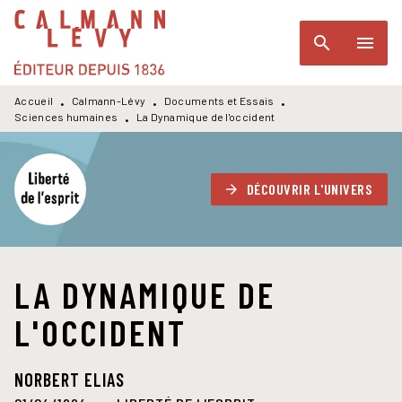
MENU
RECHERCHE
CONTENU
search
menu
PIED DE PAGE
Accueil
Calmann-Lévy
Documents et Essais
•
•
•
Sciences humaines
La Dynamique de l'occident
•
DÉCOUVRIR L'UNIVERS
arrow_forward
LA DYNAMIQUE DE
L'OCCIDENT
NORBERT ELIAS