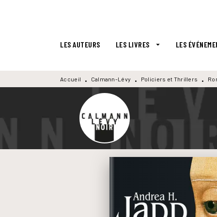
MENU
RECHERCHE
CONTENU
LES AUTEURS
LES LIVRES
LES ÉVÉNEME
arrow_drop_down
Accueil
Calmann-Lévy
Policiers et Thrillers
Ro
•
•
•