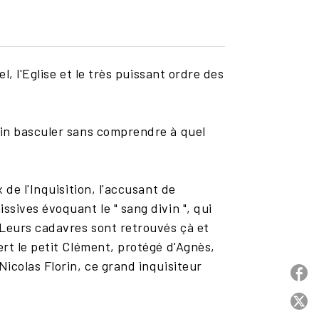
l, l'Eglise et le très puissant ordre des
tin basculer sans comprendre à quel
de l'Inquisition, l'accusant de
sives évoquant le " sang divin ", qui
 Leurs cadavres sont retrouvés çà et
rt le petit Clément, protégé d'Agnès,
icolas Florin, ce grand inquisiteur
P
P