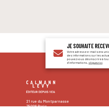
JE SOUHAITE RECEV
Votre adresse e-mail sera un
des informations sur les actu
pouvez vous désinscrire à to
d’informations,
cliquez ici
.
21 rue du Montparnasse
75006 Paris