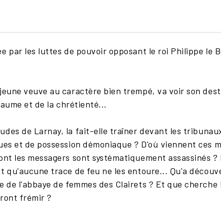
 par les luttes de pouvoir opposant le roi Philippe le Be
 jeune veuve au caractère bien trempé, va voir son des
oyaume et de la chrétienté...
des de Larnay, la fait-elle traîner devant les tribunaux 
ues et de possession démoniaque ? D'où viennent ces mis
dont les messagers sont systématiquement assassinés ?
t qu'aucune trace de feu ne les entoure... Qu'a découve
e de l'abbaye de femmes des Clairets ? Et que cherche N
ront frémir ?