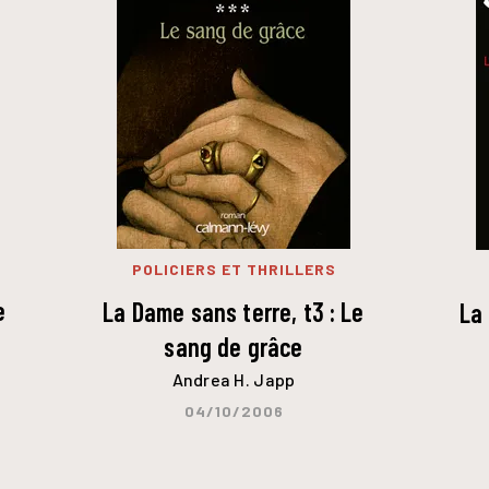
POLICIERS ET THRILLERS
e
La Dame sans terre, t3 : Le
La 
sang de grâce
Andrea H. Japp
04/10/2006