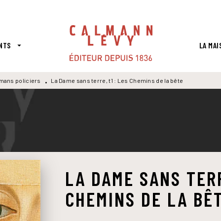
PIED DE PAGE
NTS
LA MAI
arrow_drop_down
mans policiers
La Dame sans terre, t1 : Les Chemins de la bête
•
LA DAME SANS TERR
CHEMINS DE LA BÊ