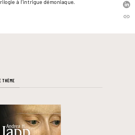
ilogie à l'intrigue démoniaque.
P
link
C
E THÈME