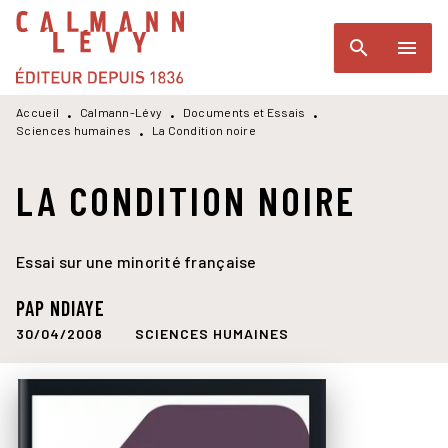
MENU
RECHERCHE
CONTENU
search
menu
PIED DE PAGE
Accueil
Calmann-Lévy
Documents et Essais
•
•
•
Sciences humaines
La Condition noire
•
LA CONDITION NOIRE
Essai sur une minorité française
PAP NDIAYE
30/04/2008
SCIENCES HUMAINES