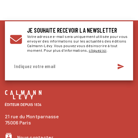
JE SOUHAITE RECEVOIR LA NEWSLETTER
Votre adresse e-mail sera uniquement utilisée pour vous
envoyer des informations sur les actualités des éditions
Calmann-Lévy. Vous pouvez vous désinscrire à tout
moment. Pour plus d’informations,
cliquez ici
.
send
Indiquez votre email
21 rue du Montparnasse
75006 Paris
contacts
Nous contacter