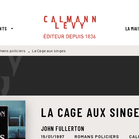
PIED DE PAGE
NTS
LA MAI
arrow_drop_down
mans policiers
La Cage aux singes
•
LA CAGE AUX SING
JOHN FULLERTON
15/01/1997
ROMANS POLICIERS
CAL