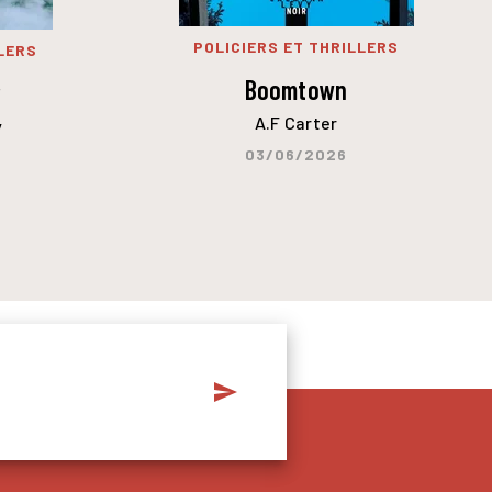
POLICIERS ET THRILLERS
LERS
Boomtown
r
A.F Carter
y
03/06/2026
send