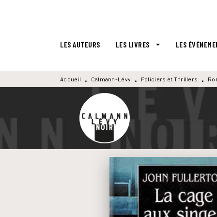
MENU
RECHERCHE
CONTENU
LES AUTEURS
LES LIVRES
LES ÉVÉNEME
arrow_drop_down
Accueil
Calmann-Lévy
Policiers et Thrillers
Ro
•
•
•