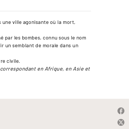
 une ville agonisante où la mort,
né par les bombes, connu sous le nom
tenir un semblant de morale dans un
e civile.
é correspondant en Afrique, en Asie et
P
P