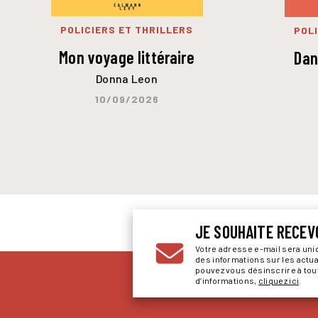
POLICIERS ET THRILLERS
POLI
Mon voyage littéraire
Dan
Donna Leon
10/09/2026
JE SOUHAITE RECEV
Votre adresse e-mail sera un
des informations sur les actu
pouvez vous désinscrire à to
d’informations,
cliquez ici
.