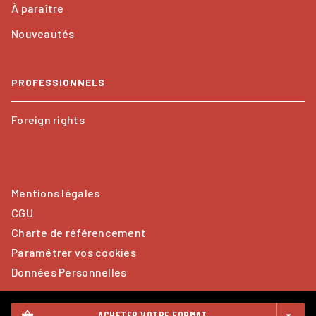
À paraître
Nouveautés
PROFESSIONNELS
Foreign rights
Mentions légales
CGU
Charte de référencement
Paramétrer vos cookies
Données Personnelles
ACHETER VOTRE FORMAT
shopping_basket
arrow_drop_down