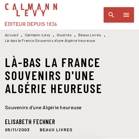
MENU
RECHERCHE
CONTENU
search
menu
PIED DE PAGE
Accueil
Calmann-Lévy
Illustrés
Beaux Livres
•
•
•
•
Là-bas la France Souvenirs d'une Algérie heureuse
LÀ-BAS LA FRANCE
SOUVENIRS D'UNE
ALGÉRIE HEUREUSE
Souvenirs d'une Algérie heureuse
ELISABETH FECHNER
05/11/2003
BEAUX LIVRES