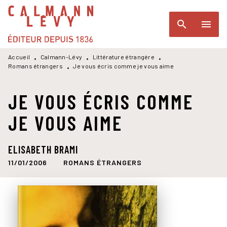
MENU
RECHERCHE
CONTENU
search
menu
PIED DE PAGE
Accueil
Calmann-Lévy
Littérature étrangère
•
•
•
Romans étrangers
Je vous écris comme je vous aime
•
JE VOUS ÉCRIS COMME
JE VOUS AIME
ELISABETH BRAMI
11/01/2006
ROMANS ÉTRANGERS