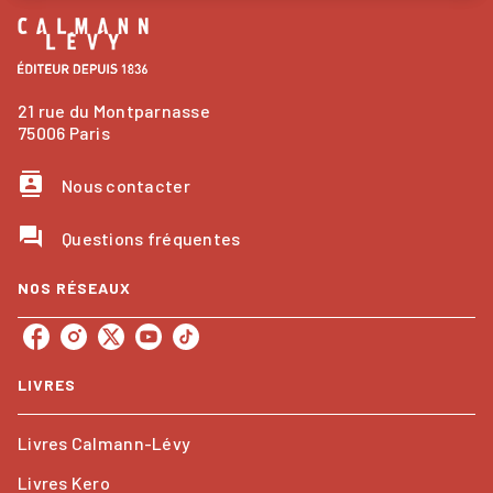
21 rue du Montparnasse
75006 Paris
contacts
Nous contacter
question_answer
Questions fréquentes
NOS RÉSEAUX
LIVRES
Livres Calmann-Lévy
Livres Kero