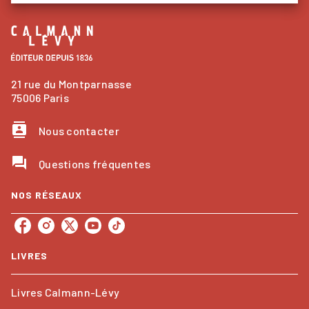
21 rue du Montparnasse
75006 Paris
contacts
Nous contacter
question_answer
Questions fréquentes
NOS RÉSEAUX
LIVRES
Livres Calmann-Lévy