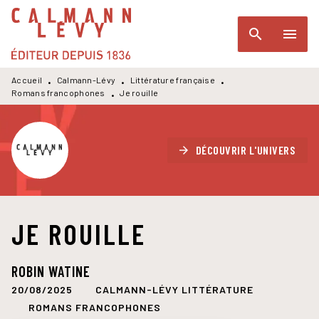
MENU
RECHERCHE
CONTENU
search
menu
PIED DE PAGE
Accueil
Calmann-Lévy
Littérature française
•
•
•
Romans francophones
Je rouille
•
DÉCOUVRIR L'UNIVERS
arrow_forward
JE ROUILLE
ROBIN WATINE
20/08/2025
CALMANN-LÉVY LITTÉRATURE
ROMANS FRANCOPHONES