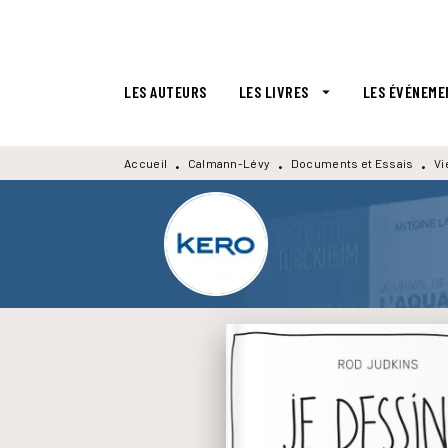
MENU
RECHERCHE
CONTENU
LES AUTEURS
LES LIVRES
LES ÉVÉNEME
arrow_drop_down
Accueil
Calmann-Lévy
Documents et Essais
Vi
•
•
•