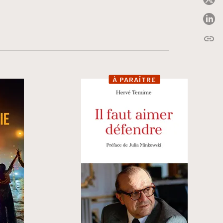
P
link
C
À PARAÎTRE