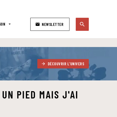
search
SON
arrow_drop_down
NEWSLETTER
email
search
DÉCOUVRIR L'UNIVERS
arrow_forward
UN PIED MAIS J'AI