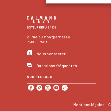
21 rue du Montparnasse
75006 Paris
contacts
Nous contacter
question_answer
Questions fréquentes
NOS RÉSEAUX
Mentions légales
C