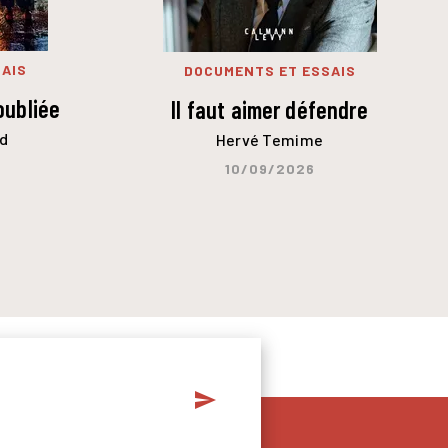
AIS
DOCUMENTS ET ESSAIS
oubliée
Il faut aimer défendre
d
Hervé Temime
10/09/2026
send