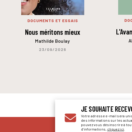
DO
DOCUMENTS ET ESSAIS
L'Ava
Nous méritons mieux
A
Mathilde Boulay
23/09/2026
JE SOUHAITE RECEV
Votre adresse e-mail sera un
des informations sur les actu
pouvez vous désinscrire à to
d’informations,
cliquez ici
.