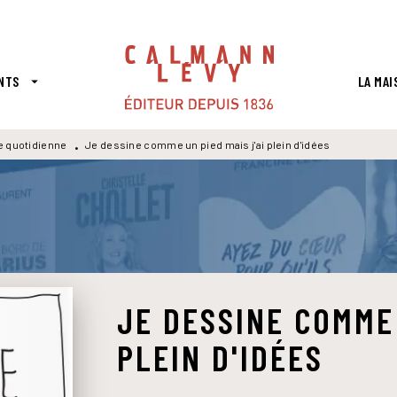
PIED DE PAGE
NTS
LA MAI
arrow_drop_down
e quotidienne
Je dessine comme un pied mais j'ai plein d'idées
•
JE DESSINE COMME 
PLEIN D'IDÉES