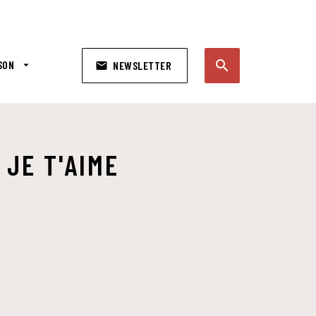
search
SON
arrow_drop_down
NEWSLETTER
email
search
E JE T'AIME