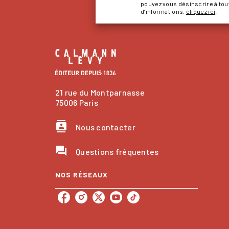
pouvez vous désinscrire à to
d’informations,
cliquez ici
.
21 rue du Montparnasse
75006 Paris
contacts
Nous contacter
question_answer
Questions fréquentes
NOS RÉSEAUX