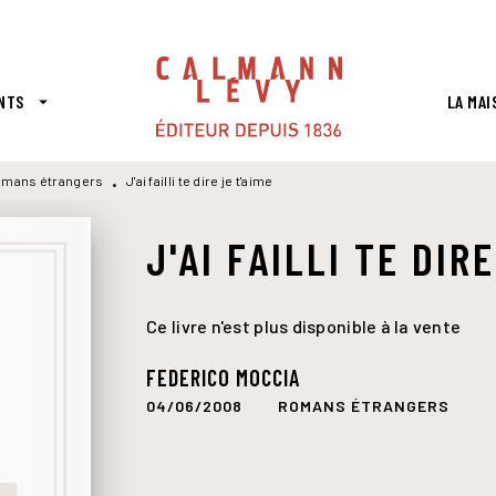
PIED DE PAGE
NTS
LA MAI
arrow_drop_down
mans étrangers
J'ai failli te dire je t'aime
•
J'AI FAILLI TE DIR
Ce livre n'est plus disponible à la vente
FEDERICO MOCCIA
04/06/2008
ROMANS ÉTRANGERS