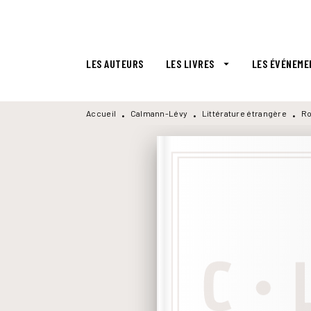
MENU
RECHERCHE
CONTENU
LES AUTEURS
LES LIVRES
LES ÉVÉNEME
arrow_drop_down
Accueil
Calmann-Lévy
Littérature étrangère
Ro
•
•
•