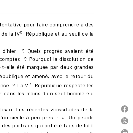
 tentative pour faire comprendre à des
e
 de la IV
République et au seuil de la
e d’hier ? Quels progrès avaient été
s comptes ? Pourquoi la dissolution de
 a-t-elle été marquée par deux grandes
publique et amené, avec le retour du
e
rance ? La V
République respecte les
ir dans les mains d’un seul homme élu
tisan. Les récentes vicissitudes de la
P
 d’un siècle à peu près : « Un peuple
P
es portraits qui ont été faits de lui il
P