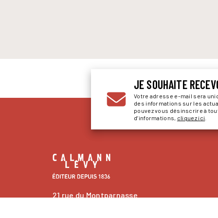
JE SOUHAITE RECEV
Votre adresse e-mail sera un
des informations sur les actu
pouvez vous désinscrire à to
d’informations,
cliquez ici
.
21 rue du Montparnasse
75006 Paris