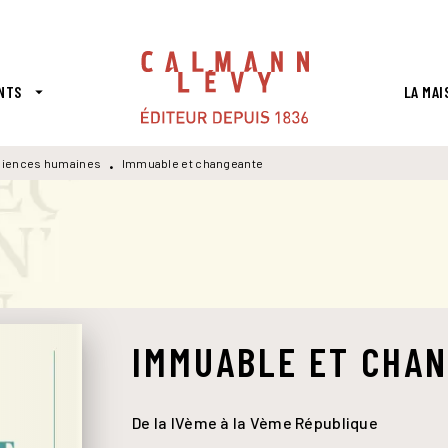
PIED DE PAGE
NTS
LA MAI
arrow_drop_down
iences humaines
Immuable et changeante
•
IMMUABLE ET CHA
De la IVème à la Vème République