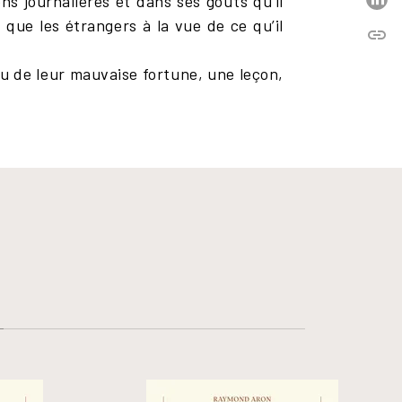
ns journalières et dans ses goûts qu’il
que les étrangers à la vue de ce qu’il
link
C
u de leur mauvaise fortune, une leçon,