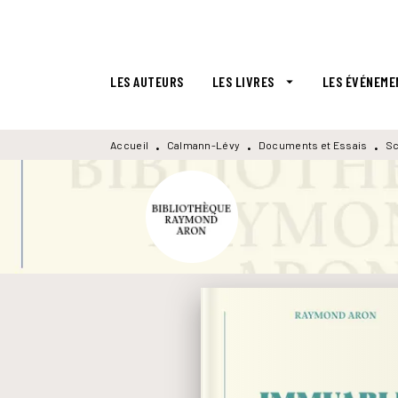
MENU
RECHERCHE
CONTENU
LES AUTEURS
LES LIVRES
LES ÉVÉNEME
arrow_drop_down
Accueil
Calmann-Lévy
Documents et Essais
Sc
•
•
•