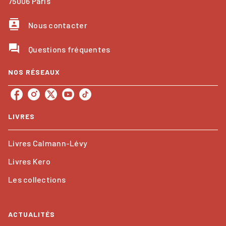
75006 Paris
contacts
Nous contacter
question_answer
Questions fréquentes
NOS RÉSEAUX
LIVRES
Livres Calmann-Lévy
Livres Kero
Les collections
ACTUALITÉS