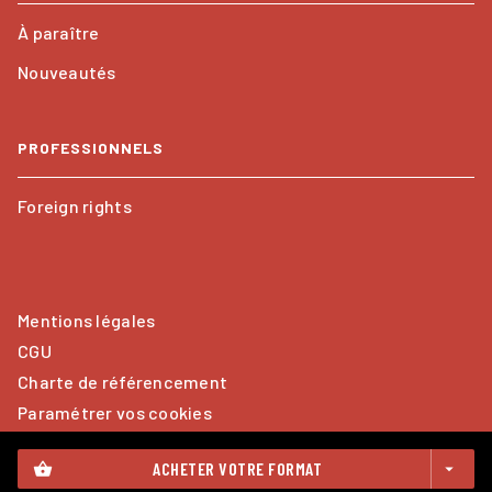
À paraître
Nouveautés
PROFESSIONNELS
Foreign rights
Mentions légales
CGU
Charte de référencement
Paramétrer vos cookies
Données Personnelles
ACHETER VOTRE FORMAT
shopping_basket
arrow_drop_down