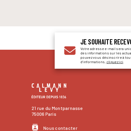
JE SOUHAITE RECEV
Votre adresse e-mail sera un
des informations sur les actu
pouvez vous désinscrire à to
d’informations,
cliquez ici
.
21 rue du Montparnasse
75006 Paris
contacts
Nous contacter