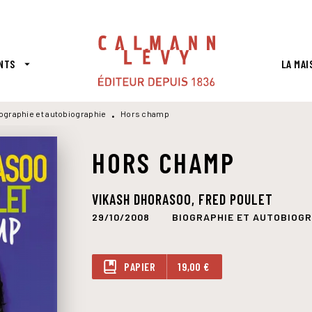
PIED DE PAGE
NTS
LA MAI
arrow_drop_down
ographie et autobiographie
Hors champ
•
HORS CHAMP
VIKASH DHORASOO
,
FRED POULET
29/10/2008
BIOGRAPHIE ET AUTOBIOG
PAPIER
19,00 €