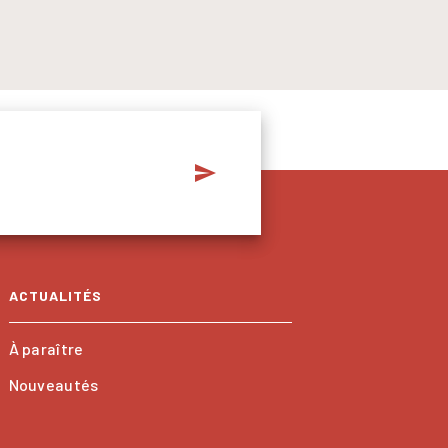
send
ACTUALITÉS
À paraître
Nouveautés