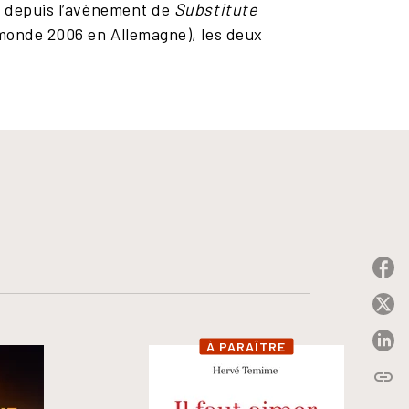
dé depuis l’avènement de
Substitute
u monde 2006 en Allemagne), les deux
P
P
P
À PARAÎTRE
link
C