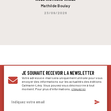
Mathilde Boulay
23/09/2026
JE SOUHAITE RECEVOIR LA NEWSLETTER
Votre adresse e-mail sera uniquement utilisée pour vous
envoyer des informations sur les actualités des éditions
Calmann-Lévy. Vous pouvez vous désinscrire à tout
moment. Pour plus d’informations,
cliquez ici
.
send
Indiquez votre email