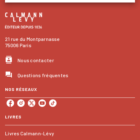
21 rue du Montparnasse
75006 Paris
contacts
Nous contacter
question_answer
Questions fréquentes
NOS RÉSEAUX
LIVRES
Livres Calmann-Lévy