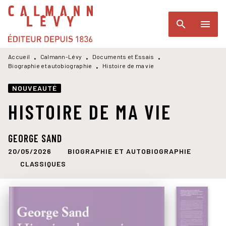
MENU
RECHERCHE
CONTENU
search
menu
PIED DE PAGE
Accueil
Calmann-Lévy
Documents et Essais
•
•
•
Biographie et autobiographie
Histoire de ma vie
•
NOUVEAUTÉ
HISTOIRE DE MA VIE
GEORGE SAND
20/05/2026
BIOGRAPHIE ET AUTOBIOGRAPHIE
CLASSIQUES