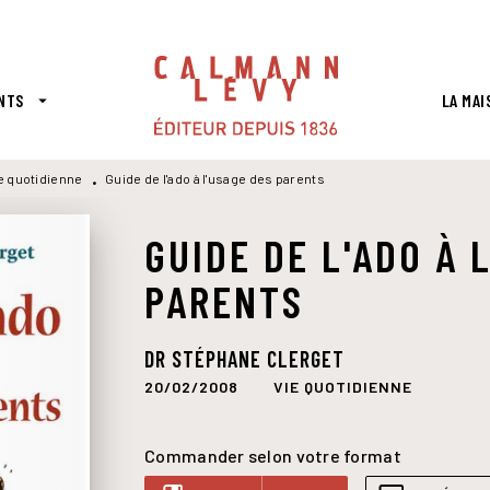
PIED DE PAGE
NTS
LA MAI
arrow_drop_down
e quotidienne
Guide de l'ado à l'usage des parents
•
GUIDE DE L'ADO À 
PARENTS
DR STÉPHANE CLERGET
20/02/2008
VIE QUOTIDIENNE
Commander selon votre format