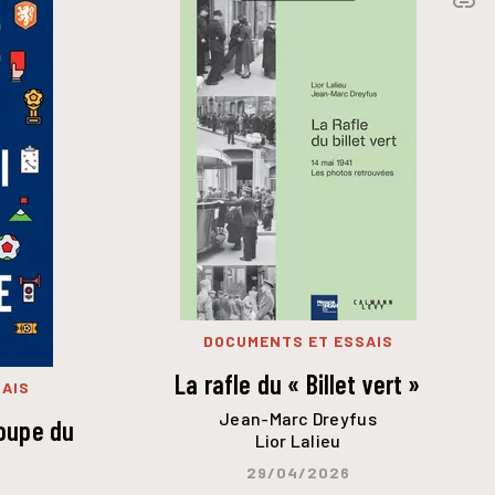
link
C
DOCUMENTS ET ESSAIS
La rafle du « Billet vert »
AIS
Jean-Marc Dreyfus
Coupe du
Lior Lalieu
29/04/2026