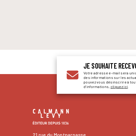
JE SOUHAITE RECEV
Votre adresse e-mail sera un
des informations sur les actu
pouvez vous désinscrire à to
d’informations,
cliquez ici
.
21 rue du Montparnasse