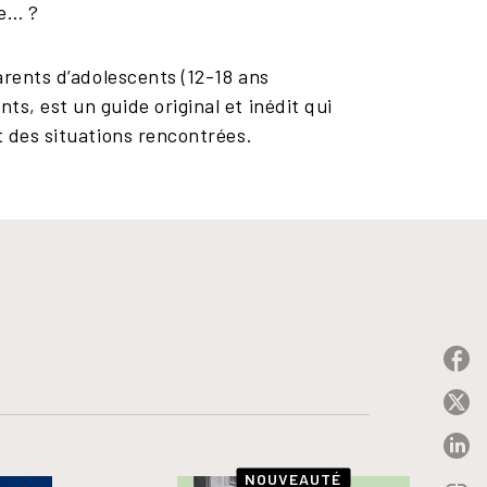
me… ?
parents d’adolescents (12-18 ans
s, est un guide original et inédit qui
t des situations rencontrées.
P
P
P
NOUVEAUTÉ