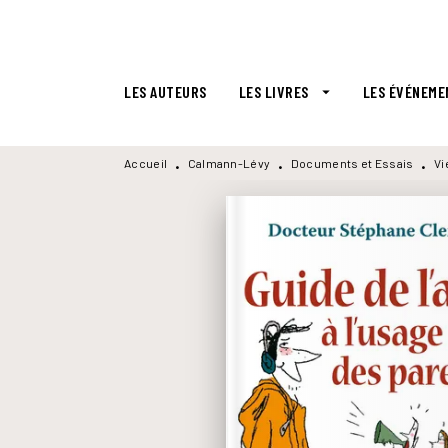
MENU
RECHERCHE
CONTENU
LES AUTEURS
LES LIVRES
LES ÉVÉNEME
arrow_drop_down
Accueil
Calmann-Lévy
Documents et Essais
Vi
•
•
•